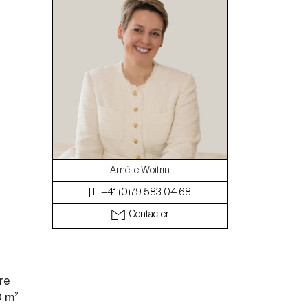
Le blog
Amélie Woitrin
[T] +41 (0)79 583 04 68
Contacter
re
0 m²