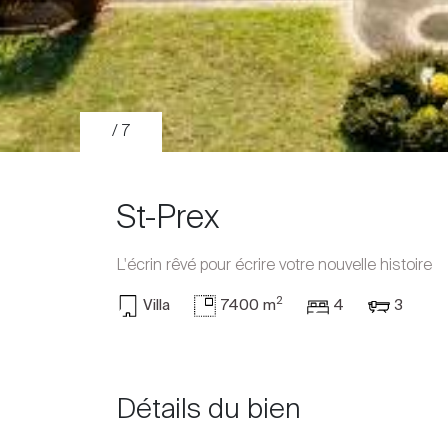
/ 7
St-Prex
L'écrin rêvé pour écrire votre nouvelle histoire
2
Villa
7400 m
4
3
Acheter
Louer
Détails du bien
International