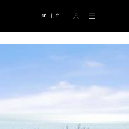
en
fr