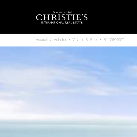
Partenariat exclusif
Accueil
Acheter
Villa
St-Prex
Réf. 5808687