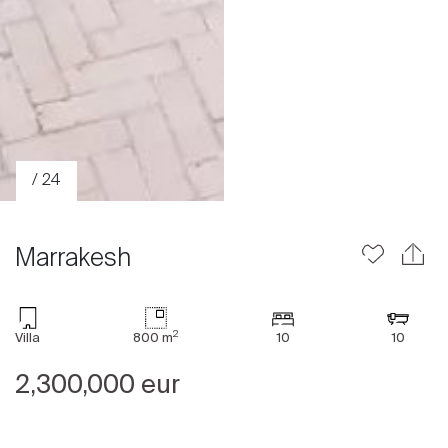
/ 24
Marrakesh
2
Villa
800 m
10
10
Acheter
2,300,000 eur
Louer
International
Vendre