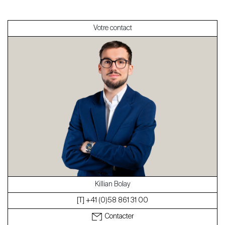
Votre contact
À propos
Nos experts
Contacter
Le blog
en
fr
Killian Bolay
[T] +41 (0)58 861 31 00
Contacter