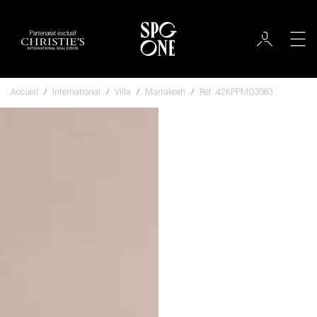
Partenariat exclusif
Accueil
International
Villa
Marrakesh
Réf. 42KPPM03583