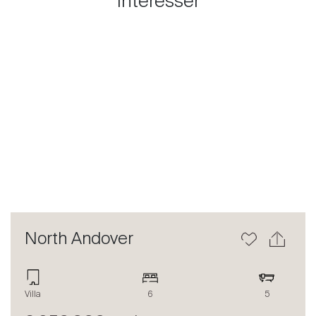
intéresser
Previous
Next
North Andover
Villa
6
5