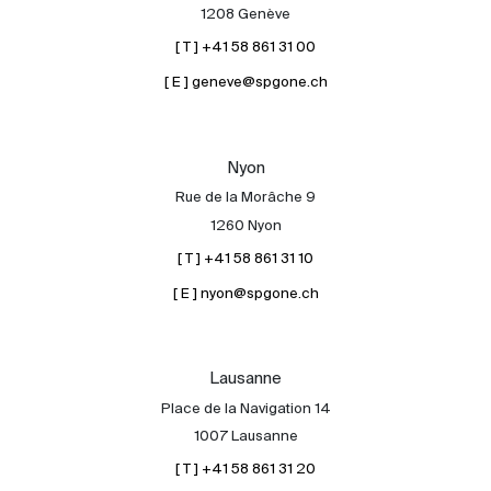
1208 Genève
[ T ] +41 58 861 31 00
[ E ] geneve@spgone.ch
Nyon
Rue de la Morâche 9
1260 Nyon
[ T ] +41 58 861 31 10
[ E ] nyon@spgone.ch
Lausanne
Place de la Navigation 14
1007 Lausanne
[ T ] +41 58 861 31 20