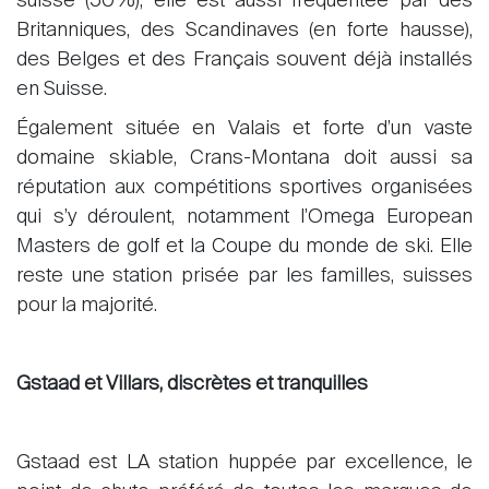
suisse (50%), elle est aussi fréquentée par des
Britanniques, des Scandinaves (en forte hausse),
des Belges et des Français souvent déjà installés
en Suisse.
Également située en Valais et forte d’un vaste
domaine skiable, Crans-Montana doit aussi sa
réputation aux compétitions sportives organisées
qui s’y déroulent, notamment l'Omega European
Acheter
Masters de golf et la Coupe du monde de ski. Elle
Louer
reste une station prisée par les familles, suisses
International
pour la majorité.
Vendre
Gstaad et Villars, discrètes et tranquilles
Gstaad est LA station huppée par excellence, le