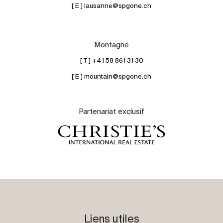
[ E ] lausanne@spgone.ch
Montagne
[ T ] +41 58 861 31 30
[ E ] mountain@spgone.ch
Partenariat exclusif
Liens utiles