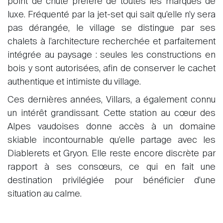
point de chute préféré de toutes les marques de
luxe. Fréquenté par la jet-set qui sait qu’elle n’y sera
À propos
pas dérangée, le village se distingue par ses
chalets à l’architecture recherchée et parfaitement
Nos experts
intégrée au paysage : seules les constructions en
Contacter
bois y sont autorisées, afin de conserver le cachet
Le blog
authentique et intimiste du village.
en
fr
Ces dernières années, Villars, a également connu
un intérêt grandissant. Cette station au cœur des
Alpes vaudoises donne accès à un domaine
skiable incontournable qu’elle partage avec les
Diablerets et Gryon. Elle reste encore discrète par
rapport à ses consœurs, ce qui en fait une
destination privilégiée pour bénéficier d’une
situation au calme.