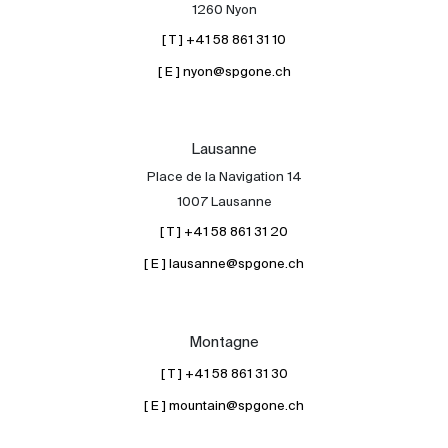
1260 Nyon
[ T ] +41 58 861 31 10
[ E ] nyon@spgone.ch
Lausanne
Place de la Navigation 14
1007 Lausanne
[ T ] +41 58 861 31 20
[ E ] lausanne@spgone.ch
Montagne
[ T ] +41 58 861 31 30
[ E ] mountain@spgone.ch