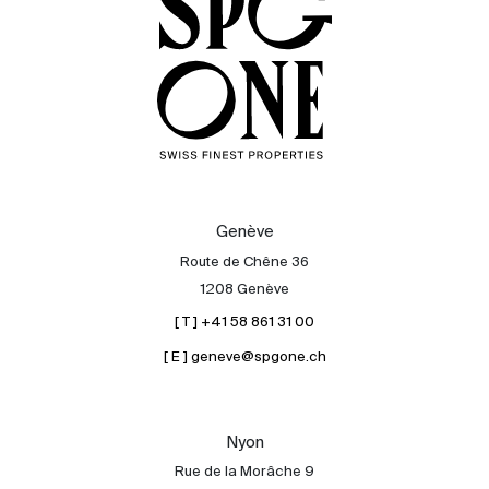
Genève
Route de Chêne 36
1208 Genève
[ T ] +41 58 861 31 00
[ E ] geneve@spgone.ch
Nyon
Rue de la Morâche 9