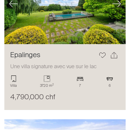
Previous
Next
Epalinges
Une villa signature avec vue sur le lac
2
Villa
3720 m
7
6
4,790,000 chf