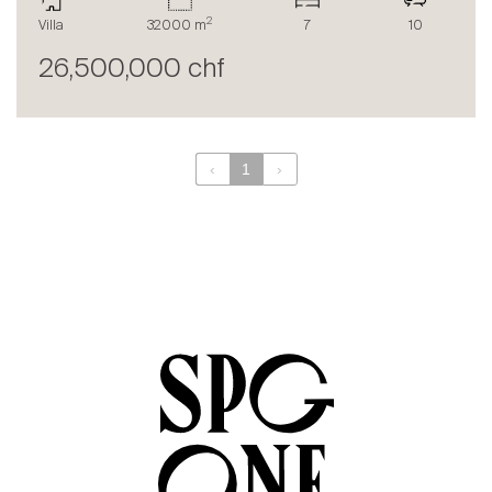
Le blog
2
Villa
32000 m
7
10
en
fr
26,500,000 chf
‹
1
›