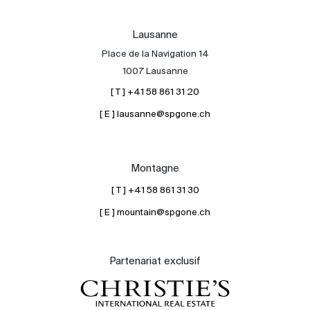
Lausanne
Place de la Navigation 14
1007 Lausanne
[ T ] +41 58 861 31 20
[ E ] lausanne@spgone.ch
Montagne
[ T ] +41 58 861 31 30
[ E ] mountain@spgone.ch
Partenariat exclusif