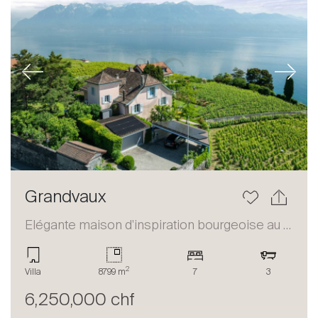
Previous
Next
Grandvaux
Elégante maison d'inspiration bourgeoise au coeur du Lavaux
2
Villa
8799 m
7
3
6,250,000 chf