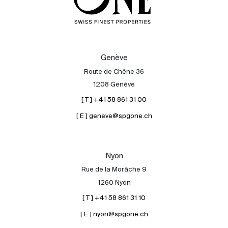
Genève
Route de Chêne 36
1208 Genève
[ T ] +41 58 861 31 00
[ E ] geneve@spgone.ch
Nyon
Rue de la Morâche 9
1260 Nyon
[ T ] +41 58 861 31 10
[ E ] nyon@spgone.ch