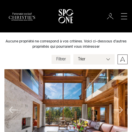
Partenariat exclusif
Acheter
Ville
Aucune propriété ne correspond à vos critères. Voici ci-dessous d'autres
propriétés qui pourraient vous intéresser
Filtrer
Prix
Villa
Chambres
Previous
Next
Critères
Enregistrer mes critères