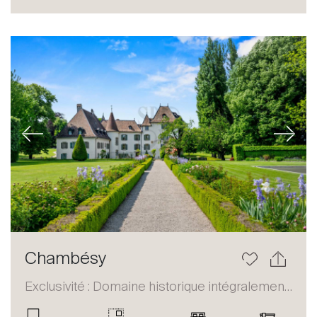
Acheter
Louer
International
Vendre
Previous
Next
À propos
Chambésy
Nos experts
Exclusivité : Domaine historique intégralement restauré
Contacter