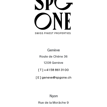
Genève
Route de Chêne 36
1208 Genève
[ T ] +41 58 861 31 00
[ E ] geneve@spgone.ch
Acheter
Louer
International
Nyon
Vendre
Rue de la Morâche 9