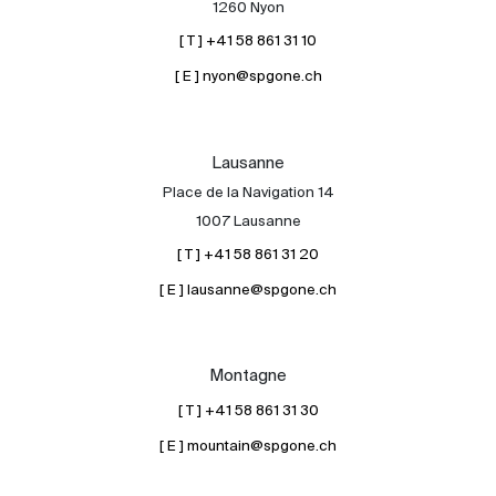
1260 Nyon
[ T ] +41 58 861 31 10
[ E ] nyon@spgone.ch
Lausanne
Place de la Navigation 14
À propos
1007 Lausanne
Nos experts
[ T ] +41 58 861 31 20
Contacter
[ E ] lausanne@spgone.ch
Le blog
en
fr
Montagne
[ T ] +41 58 861 31 30
[ E ] mountain@spgone.ch