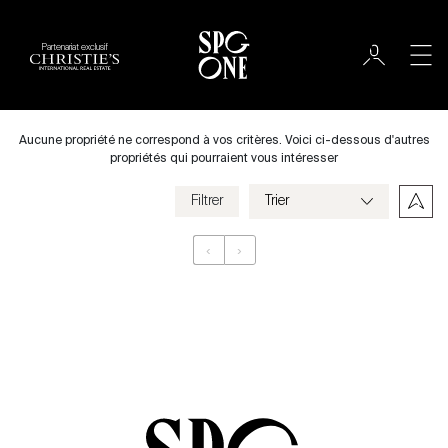
Partenariat exclusif
International
Ville
Aucune propriété ne correspond à vos critères. Voici ci-dessous d'autres
propriétés qui pourraient vous intéresser
Filtrer
Prix
‹
›
Appartement
Chambres
Critères
Enregistrer mes critères