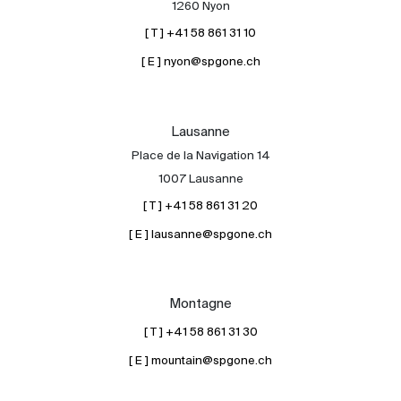
1260 Nyon
[ T ] +41 58 861 31 10
[ E ] nyon@spgone.ch
Lausanne
Place de la Navigation 14
À propos
1007 Lausanne
Nos experts
[ T ] +41 58 861 31 20
Contacter
[ E ] lausanne@spgone.ch
Le blog
en
fr
Montagne
[ T ] +41 58 861 31 30
[ E ] mountain@spgone.ch