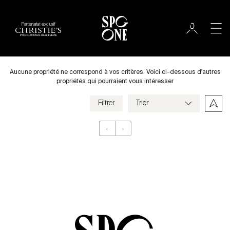
Partenariat exclusif
International
Ville
Aucune propriété ne correspond à vos critères. Voici ci-dessous d'autres
propriétés qui pourraient vous intéresser
Filtrer
Prix
‹
›
Appartement
Chambres
Critères
Enregistrer mes critères