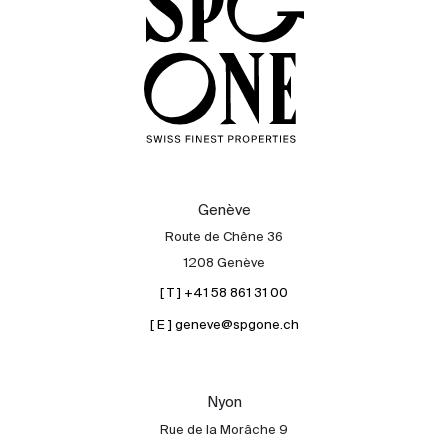
Genève
Route de Chêne 36
1208 Genève
[ T ] +41 58 861 31 00
[ E ] geneve@spgone.ch
Acheter
Louer
International
Nyon
Vendre
Rue de la Morâche 9