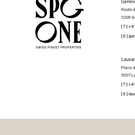
Genèv
Acheter
Route 
1208 G
Louer
[ T ] +
[ E ] 
International
Lausa
Vendre
Place d
1007 L
[ T ] +
[ E ] 