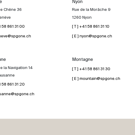
e
Nyon
de Chêne 36
Rue de la Morâche 9
enève
1260 Nyon
41 58 861 31 00
[ T ] +41 58 861 31 10
geneve@spgone.ch
[ E ] nyon@spgone.ch
nne
Montagne
e la Navigation 14
[ T ] +41 58 861 31 30
ausanne
[ E ] mountain@spgone.ch
41 58 861 31 20
lausanne@spgone.ch