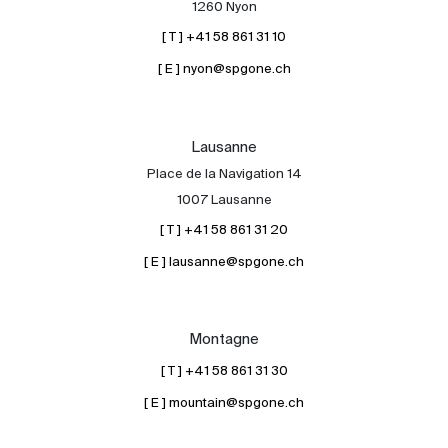
1260 Nyon
[ T ] +41 58 861 31 10
[ E ] nyon@spgone.ch
Lausanne
Place de la Navigation 14
À propos
1007 Lausanne
Nos experts
[ T ] +41 58 861 31 20
Contacter
[ E ] lausanne@spgone.ch
Le blog
en
fr
Montagne
[ T ] +41 58 861 31 30
[ E ] mountain@spgone.ch