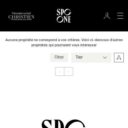
Partenariat exclusif
Louer
Ville
Aucune propriété ne correspond à vos critères. Voici ci-dessous d'autres
propriétés qui pourraient vous intéresser
Filtrer
Prix
‹
›
Appartement
Chambres
Critères
Enregistrer mes critères