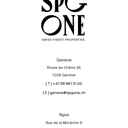
Genève
Route de Chêne 36
1208 Genève
[ T ] +41 58 861 31 00
[ E ] geneve@spgone.ch
Acheter
Louer
International
Nyon
Vendre
Rue de la Morâche 9