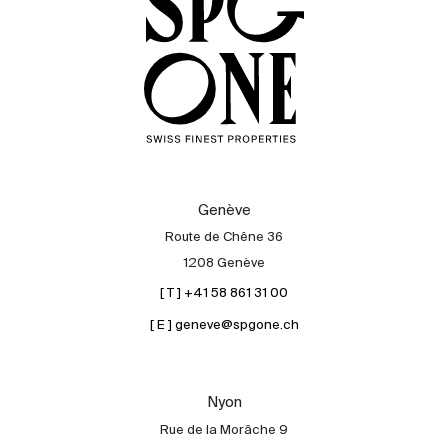
Genève
Route de Chêne 36
1208 Genève
[ T ] +41 58 861 31 00
[ E ] geneve@spgone.ch
Acheter
Louer
International
Nyon
Vendre
Rue de la Morâche 9