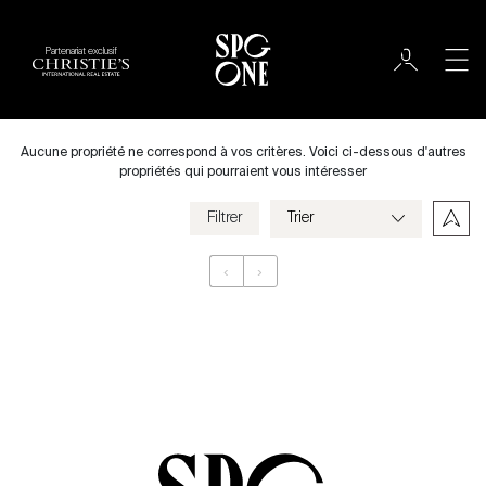
Partenariat exclusif
Louer
Ville
Aucune propriété ne correspond à vos critères. Voici ci-dessous d'autres
propriétés qui pourraient vous intéresser
Filtrer
Prix
‹
›
Appartement
Chambres
Critères
Enregistrer mes critères