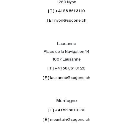
1260 Nyon
[ T ] +41 58 861 31 10
[ E ] nyon@spgone.ch
Lausanne
Place de la Navigation 14
À propos
1007 Lausanne
Nos experts
[ T ] +41 58 861 31 20
Contacter
[ E ] lausanne@spgone.ch
Le blog
en
fr
Montagne
[ T ] +41 58 861 31 30
[ E ] mountain@spgone.ch