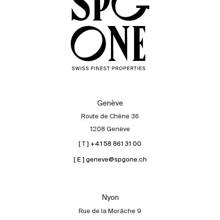
Genève
Route de Chêne 36
1208 Genève
[ T ] +41 58 861 31 00
[ E ] geneve@spgone.ch
Acheter
Louer
International
Nyon
Vendre
Rue de la Morâche 9