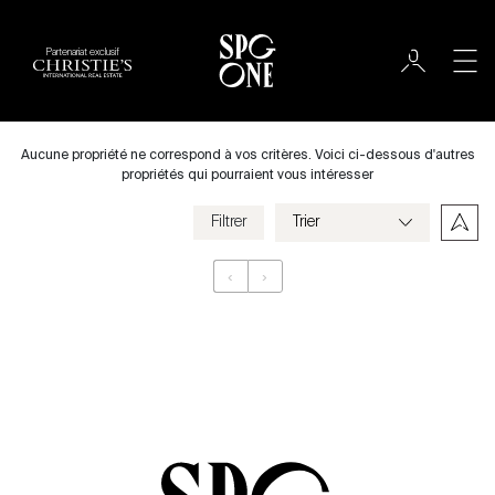
Partenariat exclusif
Louer
Ville
Aucune propriété ne correspond à vos critères. Voici ci-dessous d'autres
propriétés qui pourraient vous intéresser
Filtrer
Prix
‹
›
Appartement
Chambres
Critères
Enregistrer mes critères