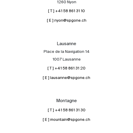
1260 Nyon
[ T ] +41 58 861 31 10
[ E ] nyon@spgone.ch
Lausanne
Place de la Navigation 14
À propos
1007 Lausanne
Nos experts
[ T ] +41 58 861 31 20
Contacter
[ E ] lausanne@spgone.ch
Le blog
en
fr
Montagne
[ T ] +41 58 861 31 30
[ E ] mountain@spgone.ch