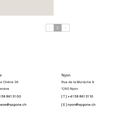
‹
1
›
e
Nyon
de Chêne 36
Rue de la Morâche 9
enève
1260 Nyon
41 58 861 31 00
[ T ] +41 58 861 31 10
geneve@spgone.ch
[ E ] nyon@spgone.ch