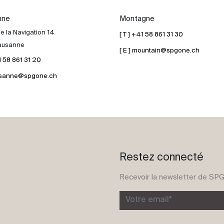
nne
Montagne
e la Navigation 14
[ T ] +41 58 861 31 30
ausanne
[ E ] mountain@spgone.ch
41 58 861 31 20
lausanne@spgone.ch
Restez connecté
Recevoir la newsletter de SP
Votre email*