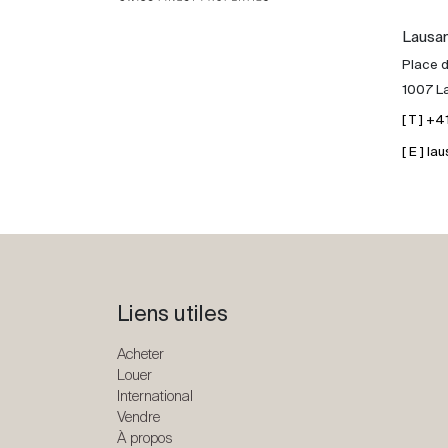
Lausa
Place d
1007 L
[ T ] +
[ E ] 
Liens utiles
Acheter
Louer
International
Vendre
À propos