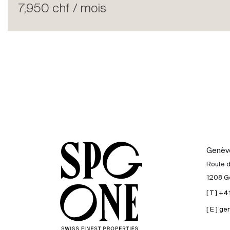
Louer
7,950 chf / mois
International
Vendre
Genèv
Route 
1208 G
[ T ] +
[ E ] 