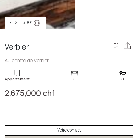
/ 12
360°
Verbier
Au centre de Verbier
Acheter
Louer
Appartement
3
3
International
2,675,000 chf
Vendre
Votre contact