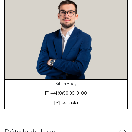
À propos
Nos experts
Contacter
Le blog
en
fr
Killian Bolay
[T] +41 (0)58 861 31 00
Contacter