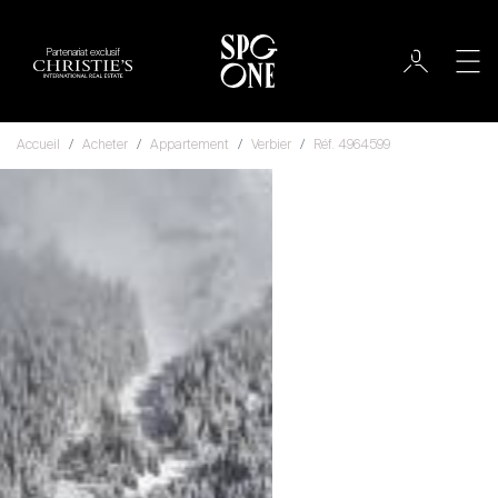
Partenariat exclusif
Accueil
Acheter
Appartement
Verbier
Réf. 4964599