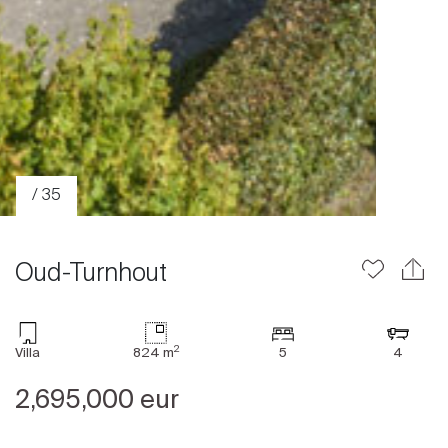
/ 35
Oud-Turnhout
2
Villa
824 m
5
4
Acheter
2,695,000 eur
Louer
International