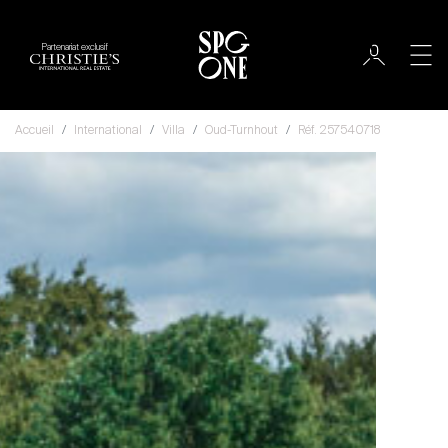
Partenariat exclusif
Accueil
International
Villa
Oud-Turnhout
Réf. 257540718