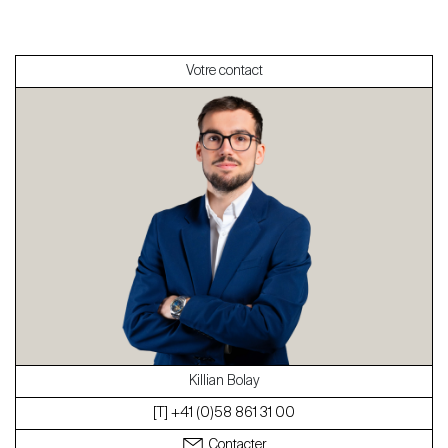
Vendre
Votre contact
À propos
Nos experts
Contacter
Le blog
en
fr
Killian Bolay
[T] +41 (0)58 861 31 00
Contacter