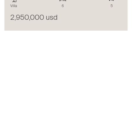
Villa
6
5
2,950,000 usd
LE BLOG SPG ONE