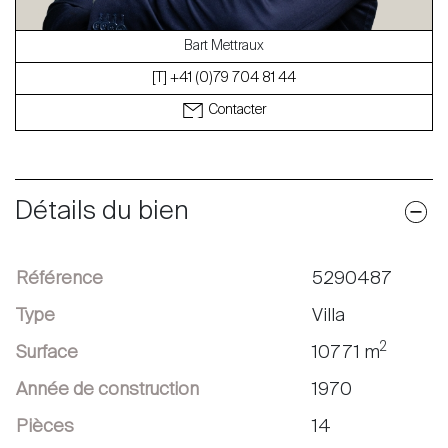
Bart Mettraux
[T] +41 (0)79 704 81 44
Contacter
Détails du bien
Référence
5290487
Type
Villa
2
Surface
10771 m
Année de construction
1970
Pièces
14