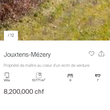
/ 12
Jouxtens-Mézery
Propriété de maître au cœur d'un écrin de verdure
Acheter
2
Villa
10771 m
9
7
Louer
8,200,000 chf
International
Vendre