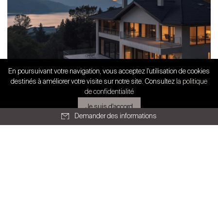
En poursuivant votre navigation, vous acceptez l'utilisation de cookies
SWISS FINEST PROPERTIES
destinés à améliorer votre visite sur notre site. Consultez
la politique
Partenariat exclusif
de confidentialité
Immobilier de prestige en Suisse
Je suis d'accord
romande : stabilité confirm...
Demander des informations
Tous les articles