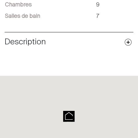
Chambres
9
Salles de bain
7
Description