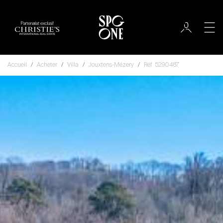
Partenariat exclusif
Accueil
Acheter
Villa
Jouxtens-Mézery
Réf. 5290487