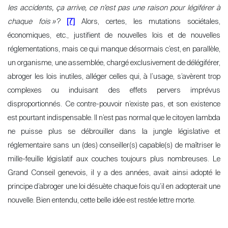
les accidents, ça arrive, ce n’est pas une raison pour légiférer à
chaque fois
»
?
[7]
Alors, certes, les mutations sociétales,
économiques, etc., justifient de nouvelles lois et de nouvelles
réglementations, mais ce qui manque désormais c’est, en parallèle,
un organisme, une assemblée, chargé exclusivement de délégiférer,
abroger les lois inutiles, alléger celles qui, à l
’
usage, s
’
avèrent trop
complexes ou induisant des effets pervers imprévus
disproportionnés. Ce contre-pouvoir n
’existe pas, et son existence
est pourtant indispensable. Il n’est pas normal que le citoyen lambda
ne puisse plus se débrouiller dans la jungle législative et
réglementaire sans un (des) conseiller(s) capable(s) de maîtriser le
mille-feuille législatif aux couches toujours plus nombreuses. Le
Grand Conseil genevois, il y a des années, avait ainsi adopté le
principe d’abroger une loi désuète chaque fois qu’il en adopterait une
nouvelle. Bien entendu, cette belle idée est restée lettre morte.