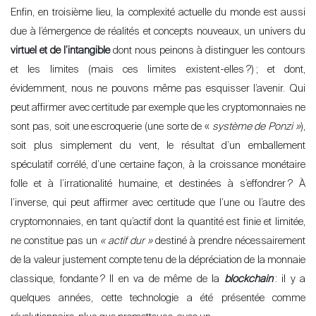
Enfin, en troisième lieu, la complexité actuelle du monde est aussi
due à l’
émergence de réalités et concepts nouveaux, un univers du
virtuel et de l
’
intangible
dont nous peinons à distinguer les contours
et les limites (mais ces limites existent-elles
?)
; et dont,
évidemment, nous ne pouvons même pas esquisser l
’
avenir. Qui
peut affirmer avec certitude par exemple que les cryptomonnaies ne
sont pas, soit une escroquerie (une sorte de «
système de
Ponzi »
),
soit plus simplement du vent, le résultat d’un emballement
spéculatif corrélé, d’une certaine façon, à la croissance monétaire
folle et à l
’
irrationalité humaine, et destinées à s’effondrer
? À
l’inverse, qui peut affirmer avec certitude que l
’
une ou l
’
autre des
cryptomonnaies, en tant qu
’
actif dont la quantité est finie et limitée,
ne constitue pas un
« actif dur »
destiné à prendre nécessairement
de la valeur justement compte tenu de la dépréciation de la monnaie
classique, fondante
? Il en va de même de la
blockchain
: il y a
quelques années, cette technologie a été présentée comme