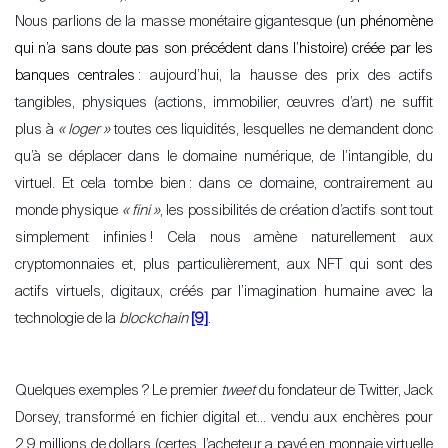
Nous parlions de la masse monétaire gigantesque
(un phénomène
qui n’a sans doute pas son précédent dans l’histoire) créée par les
banques centrales
: aujourd’hui, la hausse des prix des actifs
tangibles, physiques (actions, immobilier, œuvres d’art) ne suffit
plus à
«
loger
»
toutes ces liquidités, lesquelles ne demandent donc
qu’à se déplacer dans le domaine numérique, de l’intangible, du
virtuel. Et cela tombe bien
: dans ce domaine, contrairement au
monde physique
«
fini
»
, les possibilités de création d’actifs sont tout
simplement infinies
! Cela nous amène naturellement aux
cryptomonnaies et, plus particulièrement, aux NFT qui sont des
actifs virtuels, digitaux, créés par l’imagination humaine avec la
technologie de la
blockchain
[9]
.
Quelques exemples
? Le premier
tweet
du fondateur de Twitter, Jack
Dorsey, transformé en fichier digital et… vendu aux enchères pour
2,9 millions de dollars (certes, l’acheteur a payé en monnaie virtuelle