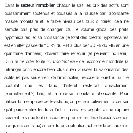
Sell
Dans le
secteur immobilier
, chacun le sait, les prix des actifs sont
puissamment soutenus et poussés à la hausse par l’abondante
masse monétaire et le faible niveau des taux d’intérêt
; cela ne
semble pas près de changer. Oui, le volume global des prêts
hypothécaires, et sa croissance (le total des crédits hypothécaires
est en effet passé de 110 % du PIB à plus de 150 % du PIB en une
quinzaine d’années), doivent faire réfléchir (et peuvent inquiéter).
D’un autre côté, toute
«
l’architecture
»
de l’économie mondiale (à
About
l’étranger donc encore bien plus qu’en Suisse), la valorisation des
Our experts
actifs (et pas seulement de l’immobilier), repose aujourd’hui sur le
Contact
postulat que les taux d’intérêt resteront durablement
The blog
(éternellement
?) bas, et la masse monétaire abondante. Pour
utiliser la métaphore de l’élastique, on peine intuitivement à penser
en
fr
qu’il puisse être tendu à l’infini, mais les dégâts d’une rupture
seraient tels que tout concourt (en premier lieu les décisions de nos
banquiers centraux) à faire durer la situation actuelle de défi aux lois