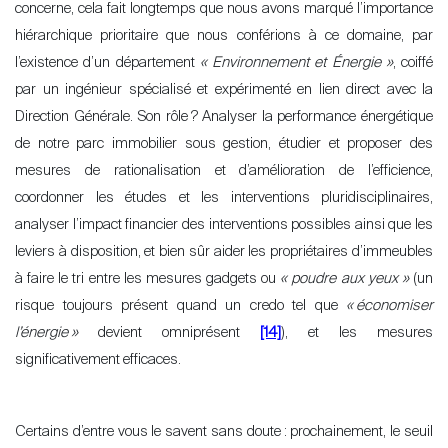
concerne, cela fait longtemps que nous avons marqué l
’
importance
hiérarchique prioritaire que nous conférions à ce domaine, par
l
’
existence d’un département
« Environnement et Énergie »
, coiffé
par un ingénieur spécialisé et expérimenté en lien direct avec la
Direction Générale. Son rôle
? Analyser la performance énergétique
de notre parc immobilier sous gestion, étudier et proposer des
mesures de rationalisation et d
’
amélioration de l
’
efficience,
coordonner les études et les interventions pluridisciplinaires,
analyser l’impact financier des interventions possibles ainsi que les
leviers à disposition, et bien sûr aider les propriétaires d
’
immeubles
à faire le tri entre les mesures gadgets ou
« poudre aux yeux »
(un
risque toujours présent quand un credo tel que
«
économiser
l
’
énergie
»
devient omniprésent
[14]
), et les mesures
significativement efficaces.
Certains d’entre vous le savent sans doute
: prochainement, le seuil