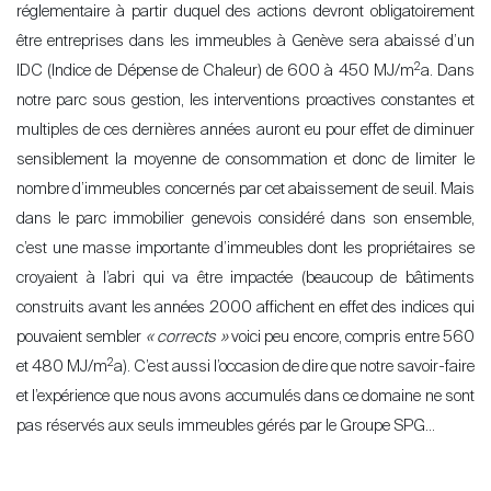
réglementaire à partir duquel des actions devront obligatoirement
être entreprises dans les immeubles à Genève sera abaissé d’un
2
IDC (Indice de Dépense de Chaleur) de 600 à 450 MJ/m
a. Dans
notre parc sous gestion, les interventions proactives constantes et
multiples de ces dernières années auront eu pour effet de diminuer
sensiblement la moyenne de consommation et donc de limiter le
nombre d
’
immeubles concernés par cet abaissement de seuil. Mais
dans le parc immobilier genevois considéré dans son ensemble,
c’est une masse importante d’immeubles dont les propriétaires se
croyaient à l
’
abri qui va être impactée (beaucoup de bâtiments
construits avant les années 2000 affichent en effet des indices qui
pouvaient sembler
« corrects »
voici peu encore, compris entre 560
2
et 480 MJ/m
a). C’est aussi l
’
occasion de dire que notre savoir-faire
et l
’expérience que nous avons accumulés dans ce domaine ne sont
pas réservés aux seuls immeubles gérés par le Groupe SPG…