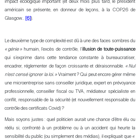
impact écologique important (et deux mois plus tard, le président
américain se présente, en donneur de leçons, à la COP26 de
Glasgow…
[6]
).
Le deuxième type de complexité est dû à une des faces sombres du
«
génie
»
humain, l
’
excès de contrôle, l
’
illusion de toute-puissance
qui s’exprime dans cette tendance constante à bureaucratiser,
encadrer, réglementer de façon croissante et déraisonnable.
«
Nul
n
’
est censé ignorer la loi.
»
Vraiment
? Qui peut encore gérer même
une microentreprise sans conseiller juridique, expert en prévoyance
professionnelle, conseiller fiscal ou TVA, médiateur spécialiste en
conflit, responsable de la sécurité (et nouvellement responsable du
contrôle des certificats Covid)
?
Mais soyons justes
: quel politicien aurait une chance d
’
être élu ou
réélu si, confronté à un problème ou à un accident qui heurte la
sensibilité du public (ou simplement des médias), il expliquait que
«