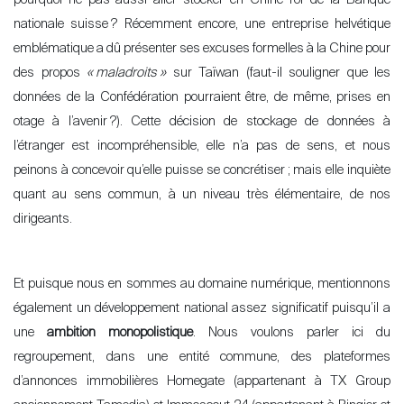
pourquoi ne pas aussi aller stocker en Chine l’or de la Banque
nationale suisse
? Récemment encore, une entreprise helvétique
emblématique a dû présenter ses excuses formelles à la Chine pour
des propos
«
maladroits
»
sur Taïwan (faut-il souligner que les
données de la Confédération pourraient être, de même, prises en
otage à l’avenir
?). Cette décision de stockage de données à
l’étranger est incompréhensible, elle n’a pas de sens, et nous
peinons à concevoir qu’elle puisse se concrétiser
; mais elle inquiète
quant au sens commun, à un niveau très élémentaire, de nos
dirigeants.
Et puisque nous en sommes au domaine numérique, mentionnons
également un développement national assez significatif puisqu’il a
une
ambition monopolistique
. Nous voulons parler ici du
regroupement, dans une entité commune, des plateformes
d
’
annonces immobilières Homegate (appartenant à TX Group