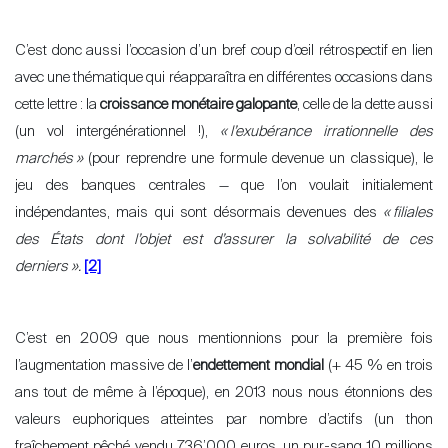
C’est donc aussi l’
occasion d’un bref coup d’œil rétrospectif en lien
avec une thématique qui réapparaîtra en différentes occasions dans
cette lettre
: la
croissance monétaire galopante
, celle de la dette aussi
(un vol intergénérationnel !),
«
l
’
exubérance irrationnelle des
marchés
»
(pour reprendre une formule devenue un classique), le
jeu des banques centrales — que l’on voulait initialement
indépendantes, mais qui sont désormais devenues des
«
filiales
des États dont l’objet est d’assurer la solvabilité de ces
derniers
».
[2]
C’est en 2009 que nous mentionnions pour la première fois
l’
augmentation massive de l
’
endettement mondial
(+ 45 % en trois
ans tout de même à l’époque), en 2013 nous nous étonnions des
valeurs euphoriques atteintes par nombre d
’
actifs (un thon
fraîchement pêché vendu 736’000 euros, un pur-sang 10 millions