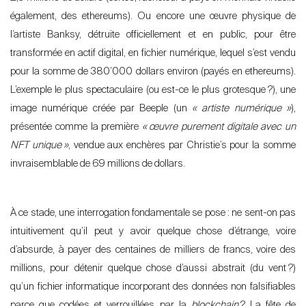
également, des ethereums). Ou encore une œuvre physique de
l’artiste Banksy, détruite officiellement et en public, pour être
transformée en actif digital, en fichier numérique, lequel s’est vendu
pour la somme de 380’000 dollars environ (payés en ethereums).
L’exemple le plus spectaculaire (ou est-ce le plus grotesque
?), une
image numérique créée par Beeple (un
« artiste numérique »
),
présentée comme la première
«
œuvre purement digitale avec un
NFT unique
»
, vendue aux enchères par Christie’s pour la somme
invraisemblable de 69 millions de dollars.
À ce stade, une interrogation fondamentale se pose
: ne sent-on pas
intuitivement qu’il peut y avoir quelque chose d’étrange, voire
d’absurde, à payer des centaines de milliers de francs, voire des
millions, pour détenir quelque chose d’aussi abstrait (du vent
?)
qu’un fichier informatique incorporant des données non falsifiables
parce que codées et verrouillées par la
blockchain
? La fête de