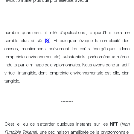
révolutionnaire, plus que prometteuse, avec un
nombre quasiment illimité d’applications
; aujourd’hui, cela ne
semble plus si sûr
[8]
. Et puisqu’on évoque la complexité des
choses, mentionnons brièvement les coûts énergétiques (donc
l’empreinte environnementale) substantiels, phénoménaux même,
induits par le minage de cryptomonnaies. Nous avons donc un actif
virtuel, intangible, dont l’empreinte environnementale est, elle, bien
tangible.
********
C’est le lieu de s
’
attarder quelques instants sur les
NFT
(
Non
Fungible Tokens
), une déclinaison améliorée de la cryptomonnaie.