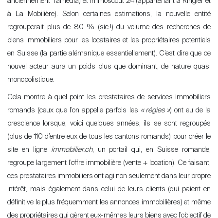
anciennement Tamedia) et Immoscout 24 (appartenant à Ringier et
à La Mobilière). Selon certaines estimations, la nouvelle entité
regrouperait plus de 80 % (sic
!) du volume des recherches de
biens immobiliers pour les locataires et les propriétaires potentiels
en Suisse (la partie alémanique essentiellement). C’est dire que ce
nouvel acteur aura un poids plus que dominant, de nature quasi
monopolistique.
Cela montre à quel point les prestataires de services immobiliers
romands (ceux que l’
on appelle parfois les
«
régies
»
) ont eu de la
prescience lorsque, voici quelques années, ils se sont regroupés
(plus de 110 d
’
entre eux de tous les cantons romands) pour créer le
site en ligne
immobilier.ch
, un portail qui, en Suisse romande,
regroupe largement l’offre immobilière (vente + location). Ce faisant,
ces prestataires immobiliers ont agi non seulement dans leur propre
intérêt, mais également dans celui de leurs clients (qui paient en
définitive le plus fréquemment les annonces immobilières) et même
des propriétaires qui gèrent eux-mêmes leurs biens
avec l’objectif de